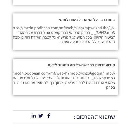
בואו נדבר על המוסד לביטוח לאומי
https://mcdn.podbean.com/mf/web/s3aazmpw6kpri3hc/_5-
_-_7z942.mp3 בפרק החמישי בפודקאסט אני מדברת על המוסד
לביטוח הלאומי בכל הנוגע לגיל פרישה- על קצבת האזרח הותיק ומבחני
ההכנסה , כולל הכנסות מגיעה אישית
קיבוע זכויות בפרישה-כל מה שחשוב לדעת
https://mcdn.podbean.com/mf/web/h7mqb24xnzp6gqqm/_mp3-
_469xhp.mp3 קיבוע זכויות הוא תהליך המאפשר לנו לממש את הפטורים
ממס שאנחנו זכאים להם בפרישה, ומתוך כך- להישאר עם נטו גבוה יותר ביד.
בפרק
שתפו את הפרסום :