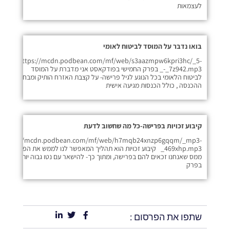
לעצמאות
בואו נדבר על המוסד לביטוח לאומי
https://mcdn.podbean.com/mf/web/s3aazmpw6kpri3hc/_5-
_-_7z942.mp3 בפרק החמישי בפודקאסט אני מדברת על המוסד
לביטוח הלאומי בכל הנוגע לגיל פרישה- על קצבת האזרח הותיק ומבחני
ההכנסה , כולל הכנסות מגיעה אישית
קיבוע זכויות בפרישה-כל מה שחשוב לדעת
https://mcdn.podbean.com/mf/web/h7mqb24xnzp6gqqm/_mp3-
_469xhp.mp3 קיבוע זכויות הוא תהליך המאפשר לנו לממש את הפטורים
ממס שאנחנו זכאים להם בפרישה, ומתוך כך- להישאר עם נטו גבוה יותר ביד.
בפרק
שתפו את הפרסום :