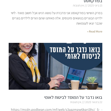
בפודקאסט
15 ביוני 2025
אין תגובות
בפרק השישי בפודקאסט אני מדברת על נושא רגיש אבל חשוב מאוד- ליווי
ילדינו הבוגרים בנושאים פיננסים. אלה מאיתנו שהם הורים לילדים בוגרים
שכבר יצאו לעצמאות
Read More »
בואו נדבר על המוסד לביטוח לאומי
22 בינואר 2025
אין תגובות
https://mcdn.podbean.com/mf/web/s3aazmpw6kpri3hc/_5-_-