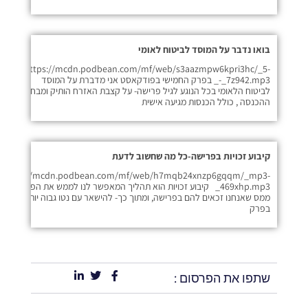
בואו נדבר על המוסד לביטוח לאומי
https://mcdn.podbean.com/mf/web/s3aazmpw6kpri3hc/_5-
_-_7z942.mp3 בפרק החמישי בפודקאסט אני מדברת על המוסד
לביטוח הלאומי בכל הנוגע לגיל פרישה- על קצבת האזרח הותיק ומבחני
ההכנסה , כולל הכנסות מגיעה אישית
קיבוע זכויות בפרישה-כל מה שחשוב לדעת
https://mcdn.podbean.com/mf/web/h7mqb24xnzp6gqqm/_mp3-
_469xhp.mp3 קיבוע זכויות הוא תהליך המאפשר לנו לממש את הפטורים
ממס שאנחנו זכאים להם בפרישה, ומתוך כך- להישאר עם נטו גבוה יותר ביד.
בפרק
שתפו את הפרסום :