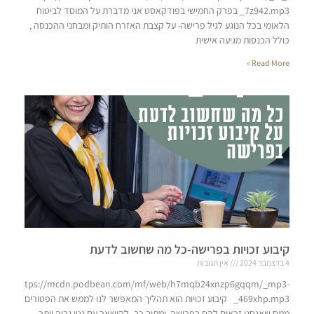
_7z942.mp3 בפרק החמישי בפודקאסט אני מדברת על המוסד לביטוח
הלאומי בכל הנוגע לגיל פרישה- על קצבת האזרח הותיק ומבחני ההכנסה ,
כולל הכנסות מגיעה אישית
Read More »
קיבוע זכויות בפרישה-כל מה שחשוב לדעת
4 בדצמבר 2024
אין תגובות
https://mcdn.podbean.com/mf/web/h7mqb24xnzp6gqqm/_mp3-
_469xhp.mp3 קיבוע זכויות הוא תהליך המאפשר לנו לממש את הפטורים
ממס שאנחנו זכאים להם בפרישה, ומתוך כך- להישאר עם נטו גבוה יותר