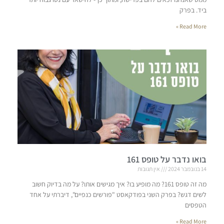
ביד. בפרק
Read More »
בואו נדבר על טופס 161
14 בנובמבר 2024
אין תגובות
מה זה טופס 161? מה מופיע בו? איך מגישים אותו? על מה בדיוק חשוב
לשים דגש? בפרק השני בפודקאסט "פורשים כנפיים", דיברתי על אחד
הטפסים
Read More »