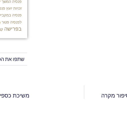
פנסיה
המשך ע
זכויות
יועץ פנסי
פנסיה במקביל
לפנסיה
פטור 
בפרישה
קצ
שתפו את הפ
פור מקרה
משיכת כספי ה