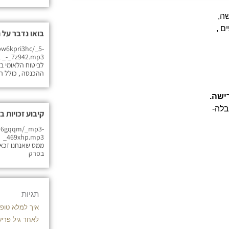
ה,
ם ,
בואו נדבר על 
w6kpri3hc/_5-
_
לביטוח הלאומי ב
ההכנסה , כולל ה
ישה.
בלה-
קיבוע זכויות 
p6gqqm/_mp3-
_3
ממס שאנחנו זכאים
בפרק
תגיות
איך למלא טופס 161 
לאחר גיל פרי