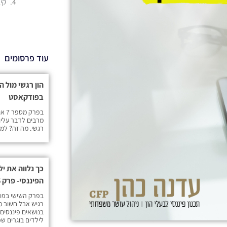
קי
עוד פרסומים
בפודקאסט
בפר
מרבים לדבר עליו
רגשי. מה זה? למ
כך נלווה את יל
הפיננסי- פרק 6 בפודקאסט
בפרק השישי בפו
רגיש אבל חשוב מאו
בנושאים פיננסים
לילדים בוגרים ש