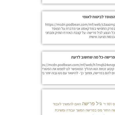
המוסד לביטוח לאומי
https://mcdn.podbean.com/mf/web/s3aazmp
-_7z942.mp3 בפרק החמישי בפודקאסט אני מדברת על המוסד
כל הנוגע לגיל פרישה- על קצבת האזרח הותיק ומבחני
כנסות מגיעה אישית
בפרישה-כל מה שחשוב לדעת
https://mcdn.podbean.com/mf/web/h7mqb24xnz
469xhp.mp קיבוע זכויות הוא תהליך המאפשר לנו לממש את הפטורים
 להם בפרישה, ומתוך כך- להישאר עם נטו גבוה יותר ביד.
גיל פרישה
ד'
האם להמשיך לעבוד
שה
החזר מס בפרישה
המשך עבודה ומשיכת