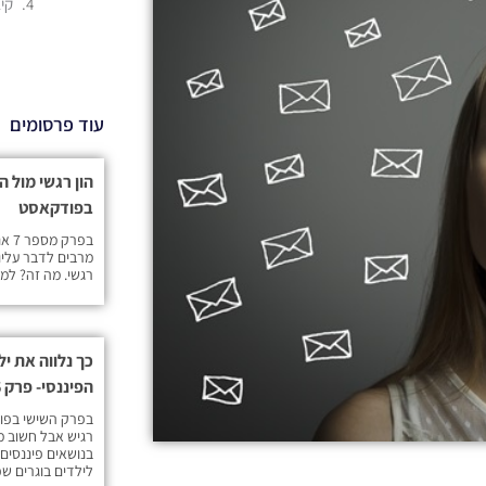
קי
עוד פרסומים
בפודקאסט
בפר
מרבים לדבר עליו
רגשי. מה זה? למ
כך נלווה את יל
הפיננסי- פרק 6 בפודקאסט
בפרק השישי בפו
רגיש אבל חשוב מאו
בנושאים פיננסים
לילדים בוגרים ש