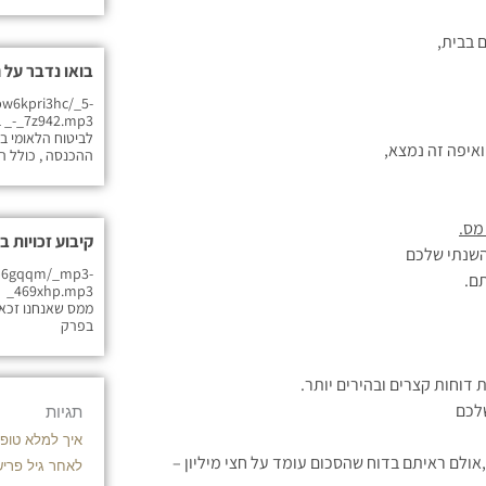
 בבית,
בואו נדבר על 
w6kpri3hc/_5-
_
לביטוח הלאומי ב
איפה זה נמצא,
ההכנסה , כולל ה
מס
.
קיבוע זכויות 
השנתי שלכם
p6gqqm/_mp3-
ם.
_3
ממס שאנחנו זכאים
בפרק
דוחות קצרים ובהירים יותר.
שלכם
תגיות
איך למלא טופס 161 
,אולם ראיתם בדוח שהסכום עומד על חצי מיליון –
לאחר גיל פרי