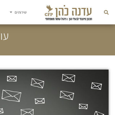
שירותים
עו