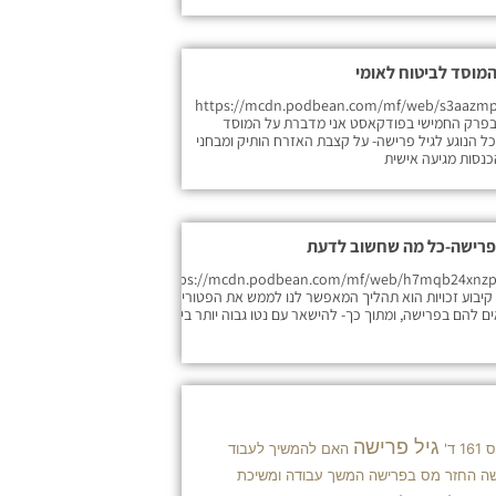
המוסד לביטוח לאומי
https://mcdn.podbean.com/mf/web/s3aazmp
-_7z942.mp3 בפרק החמישי בפודקאסט אני מדברת על המוסד
כל הנוגע לגיל פרישה- על קצבת האזרח הותיק ומבחני
כנסות מגיעה אישית
בפרישה-כל מה שחשוב לדעת
https://mcdn.podbean.com/mf/web/h7mqb24xnz
469xhp.mp קיבוע זכויות הוא תהליך המאפשר לנו לממש את הפטורים
 להם בפרישה, ומתוך כך- להישאר עם נטו גבוה יותר ביד.
גיל פרישה
ד'
האם להמשיך לעבוד
שה
החזר מס בפרישה
המשך עבודה ומשיכת