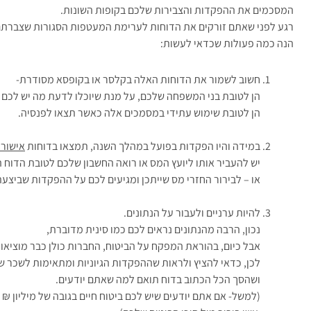
המסכמים את ההפקדות והצבירות שלכם בקופות השונות.
רגע לפני שאתם זורקים את הדוחות לערימת המעטפות הסגורות שצברתם
הנה כמה פעולות שכדאי לעשות:
חשוב לשמור את הדוחות האלה בקלסר או בקופסא מסודרת-
הן לטובת בני המשפחה שלכם, על מנת שיוכלו לדעת מה יש לכם ו
הן לטובת שימוש עתידי במסמכים אלה כאשר תצאו לפנסיה.
במידה והיו הפקדות בפועל במהלך השנה, תמצאו בדוחות
אישור 
יש להעביר אותו ליועץ המס או רואה החשבון שלכם לטובת הדוח 
או – לבירור החזרי מס שייתכן ומגיעים לכם על ההפקדות שביצעת
להיות ערניים ולעבור על הנתונים.
נכון, הרבה מהנתונים נראים לכם כמו סינית מדוברת,
אבל כיום, בהוראת המפקח על הביטוח, החברות כולן כבר מוציאות 
לכן, כדאי להציץ ולראות שההפקדות הגיוניות ומתאימות לשכר 
ושהסך הכל הכתוב בדוח תואם למה שאתם יודעים.
(למשל- אם אתם יודעים שיש לכם ביטוח חיים בגובה של מיליון ₪ 