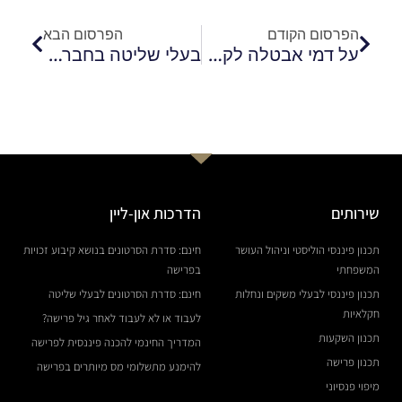
הפרסום הקודם
הפרסום הבא
על דמי אבטלה לקראת פרישה כאפשרות לפתרון פיננסי זמני
בעלי שליטה בחברה? כך תדאגו לפנסיה שלכם.
שירותים
הדרכות און-ליין
תכנון פיננסי הוליסטי וניהול העושר
חינם: סדרת הסרטונים בנושא קיבוע זכויות
המשפחתי
בפרישה
תכנון פיננסי לבעלי משקים ונחלות
חינם: סדרת הסרטונים לבעלי שליטה
חקלאיות
לעבוד או לא לעבוד לאחר גיל פרישה?
תכנון השקעות
המדריך החינמי להכנה פיננסית לפרישה
תכנון פרישה
להימנע מתשלומי מס מיותרים בפרישה
מיפוי פנסיוני