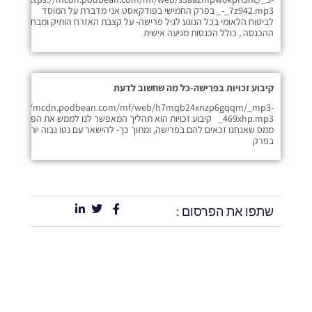
_-_7z942.mp3 בפרק החמישי בפודקאסט אני מדברת על המוסד
לביטוח הלאומי בכל הנוגע לגיל פרישה- על קצבת האזרח הותיק ומבחני
ההכנסה , כולל הכנסות מגיעה אישית
קיבוע זכויות בפרישה-כל מה שחשוב לדעת
https://mcdn.podbean.com/mf/web/h7mqb24xnzp6gqqm/_mp3-
_469xhp.mp3 קיבוע זכויות הוא תהליך המאפשר לנו לממש את הפטורים
ממס שאנחנו זכאים להם בפרישה, ומתוך כך- להישאר עם נטו גבוה יותר ביד.
בפרק
שתפו את הפרסום :
קודם
הבא