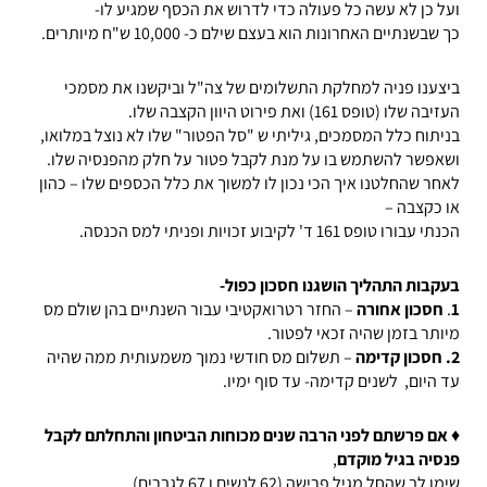
ועל כן לא עשה כל פעולה כדי לדרוש את הכסף שמגיע לו-
כך שבשנתיים האחרונות הוא בעצם שילם כ- 10,000 ש"ח מיותרים.
ביצענו פניה למחלקת התשלומים של צה"ל וביקשנו את מסמכי
העזיבה שלו (טופס 161) ואת פירוט היוון הקצבה שלו.
בניתוח כלל המסמכים, גיליתי ש "סל הפטור" שלו לא נוצל במלואו,
ושאפשר להשתמש בו על מנת לקבל פטור על חלק מהפנסיה שלו.
לאחר שהחלטנו איך הכי נכון לו למשוך את כלל הכספים שלו – כהון
או כקצבה –
הכנתי עבורו טופס 161 ד' לקיבוע זכויות ופניתי למס הכנסה.
בעקבות התהליך הושגנו חסכון כפול-
1
.
חסכון אחורה
– החזר רטרואקטיבי עבור השנתיים בהן שולם מס
מיותר בזמן שהיה זכאי לפטור.
2. חסכון קדימה
– תשלום מס חודשי נמוך משמעותית ממה שהיה
עד היום, לשנים קדימה- עד סוף ימיו.
♦
אם פרשתם לפני הרבה שנים מכוחות הביטחון והתחלתם לקבל
פנסיה בגיל מוקדם
,
שימו לב שהחל מגיל פרישה (62 לנשים ו 67 לגברים)