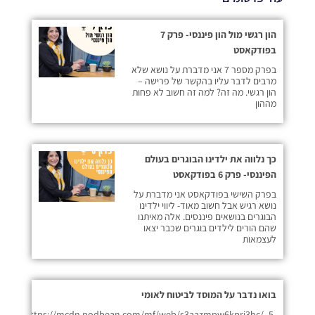
הון רגשי מול הון פיננסי- פרק 7
בפודקאסט
בפרק מספר 7 אני מדברת על נושא שלא
מרבים לדבר עליו בהקשר של פרישה –
הון רגשי. מה זה? למה זה חשוב לא פחות
מההון
כך נלווה את ילדינו הבוגרים בעולם
הפיננסי- פרק 6 בפודקאסט
בפרק השישי בפודקאסט אני מדברת על
נושא רגיש אבל חשוב מאוד- ליווי ילדינו
הבוגרים בנושאים פיננסים. אלה מאיתנו
שהם הורים לילדים בוגרים שכבר יצאו
לעצמאות
בואו נדבר על המוסד לביטוח לאומי
https://mcdn.podbean.com/mf/web/s3aazmpw6kpri3hc/_5-