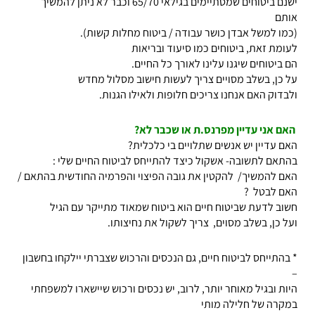
ישנם ביטוחים שמסתיימים בגילאי 65/70 וכבר לא ניתן להמשיך
אותם
(כמו למשל אבדן כושר עבודה / ביטוח מחלות קשות).
לעומת זאת, ביטוחים כמו סיעוד ובריאות
הם ביטוחים שיגנו עלינו לאורך כל החיים.
על כן, בשלב מסויים צריך לעשות חישוב מסלול מחדש
ולבדוק האם אנחנו צריכים חלופות ולאילו הגנות.
האם אני עדיין מפרנס.ת או שכבר לא?
האם עדיין יש אנשים שתלויים בי כלכלית?
בהתאם לתשובה- אשקול כיצד להתייחס לביטוח החיים שלי :
האם להמשיך/ להקטין את גובה הפיצוי והפרמיה החודשית בהתאם /
האם לבטל ?
חשוב לדעת שביטוח חיים הוא ביטוח שמאוד מתייקר עם הגיל
ועל כן, בשלב מסוים, צריך לשקול את נחיצותו.
* בהתייחס לביטוח חיים, גם הנכסים והרכוש שצברתי יילקחו בחשבון
–
היות ובגיל מאוחר יותר, לרוב, יש נכסים ורכוש שיישארו למשפחתי
במקרה של חלילה מותי