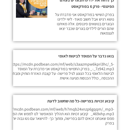
כך נלווה את ילדינו הבוגרים בעולם
הפיננסי- פרק 6 בפודקאסט
בפרק השישי בפודקאסט אני מדברת על
נושא רגיש אבל חשוב מאוד- ליווי ילדינו
הבוגרים בנושאים פיננסים. אלה מאיתנו
שהם הורים לילדים בוגרים שכבר יצאו
לעצמאות
בואו נדבר על המוסד לביטוח לאומי
https://mcdn.podbean.com/mf/web/s3aazmpw6kpri3hc/_5-
_-_7z942.mp3 בפרק החמישי בפודקאסט אני מדברת על המוסד
לביטוח הלאומי בכל הנוגע לגיל פרישה- על קצבת האזרח הותיק ומבחני
ההכנסה , כולל הכנסות מגיעה אישית
קיבוע זכויות בפרישה-כל מה שחשוב לדעת
https://mcdn.podbean.com/mf/web/h7mqb24xnzp6gqqm/_mp3-
_469xhp.mp3 קיבוע זכויות הוא תהליך המאפשר לנו לממש את הפטורים
ממס שאנחנו זכאים להם בפרישה, ומתוך כך- להישאר עם נטו גבוה יותר ביד.
בפרק