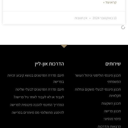
קראו עוד »
13 באוקטובר 2024
אין תגובות
שירותים
הדרכות און-ליין
תכנון פיננסי הוליסטי וניהול העושר
חינם: סדרת הסרטונים בנושא קיבוע זכויות
המשפחתי
בפרישה
תכנון פיננסי לבעלי משקים ונחלות
חינם: סדרת הסרטונים לבעלי שליטה
חקלאיות
לעבוד או לא לעבוד לאחר גיל פרישה?
תכנון השקעות
המדריך החינמי להכנה פיננסית לפרישה
תכנון פרישה
להימנע מתשלומי מס מיותרים בפרישה
מיפוי פנסיוני
הרצאות והדרכות