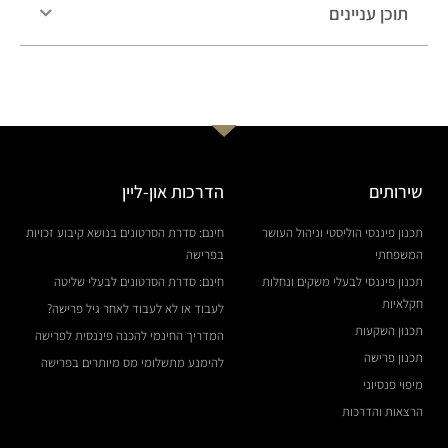
תוכן עניינים
שירותים
הדרכות און-ליין
תכנון פיננסי הוליסטי וניהול העושר
חינם: סדרת הסרטונים בנושא קיבוע זכויות
המשפחתי
בפרישה
תכנון פיננסי לבעלי משקים ונחלות
חינם: סדרת הסרטונים לבעלי שליטה
חקלאיות
לעבוד או לא לעבוד לאחר גיל פרישה?
תכנון השקעות
המדריך החינמי להכנה פיננסית לפרישה
תכנון פרישה
להימנע מתשלומי מס מיותרים בפרישה
מיפוי פנסיוני
הרצאות והדרכות