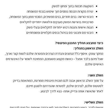
השקעות חכמות בתוך ומחוץ למשק
יצירת מקורות הכנסה נוספים תוך שימוש בנכסי המשפחה
היבטי הורשה- בנים חוזרים, בנים ממשיכים, הסכמי ממון בתוך המשפחה,
מורכבויות בהורשת המשק מענקים והלוואות ייחודיים לחקלאים
הגנות אישיות והגנות רכוש ייחודיות לחקלאים ובעלי משק
היבטי מס ותכנוני מס בניהול נכסים חקלאיים ומשפחתיים
כיצד מתבצע תהליך התכנון הפיננסי?
השלב הראשון בתהליך:
מחקר עומק- איסוף כלל הנתונים והגדרת הצרכים והמטרות שלכם לטווח קצר וארוך,
שעל פיהם בלבד אפעל – כאשת מקצוע מטעמכם, המחויבת לשמור על האינטרסים
האישיים שלכם.
השלב השני:
על סמך השלב הראשון אבנה לכם תוכנית פיננסית מפורטת, המותאמת בדיוק
לסטטוס שלכם, לצרכים שלכם, למטרות שהגדרתם ולסגנון חייכם.
לאחר שתאשרו אותה ונדייק אותה- נצא לדרך לביצוע.
השלב השלישי:
יוצאים לדרך. ביצוע התוכנית בשלבים תוך ליווי ובקרה שוטפים, על מנת להבטיח