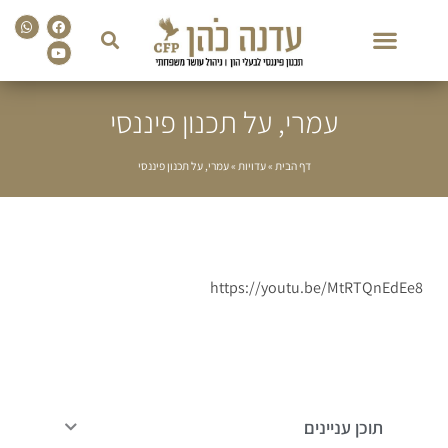
sapp
Facebook
Youtube
עמרי, על תכנון פיננסי
דף הבית
»
עדויות
»
עמרי, על תכנון פיננסי
https://youtu.be/MtRTQnEdEe8
תוכן עניינים