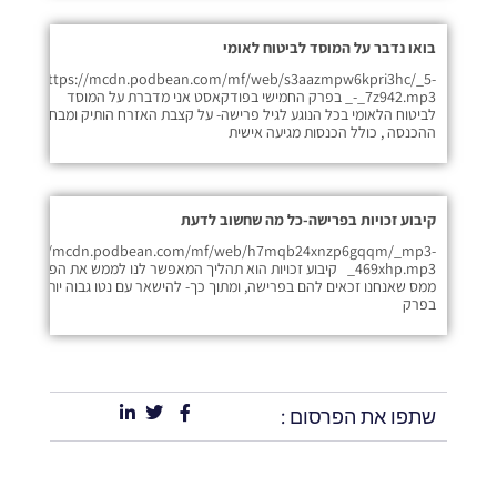
בואו נדבר על המוסד לביטוח לאומי
https://mcdn.podbean.com/mf/web/s3aazmpw6kpri3hc/_5-
_-_7z942.mp3 בפרק החמישי בפודקאסט אני מדברת על המוסד
לביטוח הלאומי בכל הנוגע לגיל פרישה- על קצבת האזרח הותיק ומבחני
ההכנסה , כולל הכנסות מגיעה אישית
קיבוע זכויות בפרישה-כל מה שחשוב לדעת
https://mcdn.podbean.com/mf/web/h7mqb24xnzp6gqqm/_mp3-
_469xhp.mp3 קיבוע זכויות הוא תהליך המאפשר לנו לממש את הפטורים
ממס שאנחנו זכאים להם בפרישה, ומתוך כך- להישאר עם נטו גבוה יותר ביד.
בפרק
שתפו את הפרסום :