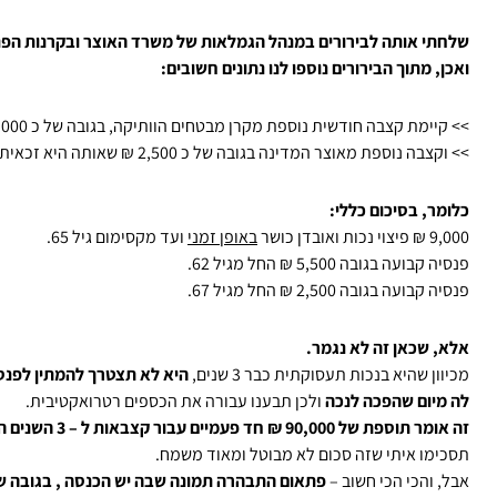
שלחתי אותה לבירורים במנהל הגמלאות של משרד האוצר ובקרנות הפנס
ואכן, מתוך הבירורים נוספו לנו נתונים חשובים:
>> קיימת קצבה חודשית נוספת מקרן מבטחים הוותיקה, בגובה של כ 2,000 ₪ שאותה היא זכאית לקבל בגיל 62
>> וקצבה נוספת מאוצר המדינה בגובה של כ 2,500 ₪ שאותה היא זכאית לקבל בגיל 67.
כלומר, בסיכום כללי:
9,000 ₪ פיצוי נכות ואובדן כושר
באופן זמני
ועד מקסימום גיל 65.
פנסיה קבועה בגובה 5,500 ₪ החל מגיל 62.
פנסיה קבועה בגובה 2,500 ₪ החל מגיל 67.
אלא, שכאן זה לא נגמר.
מכיוון שהיא בנכות תעסוקתית כבר 3 שנים,
היא לא תצטרך להמתין לפנס
לה מיום שהפכה לנכה
ולכן תבענו עבורה את הכספים רטרואקטיבית.
זה אומר תוספת של 90,000 ₪ חד פעמיים עבור קצבאות ל – 3 השנים האחרונות.
תסכימו איתי שזה סכום לא מבוטל ומאוד משמח.
אבל, והכי הכי חשוב –
פתאום התבהרה תמונה שבה יש הכנסה , בגובה ש