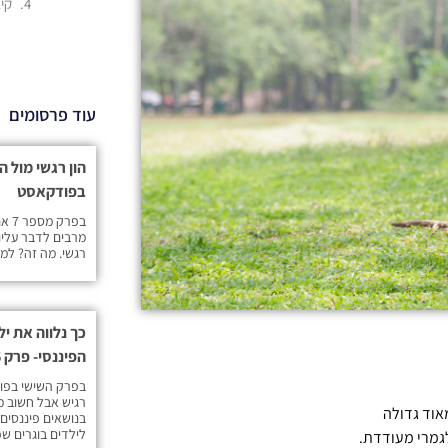
קי
עוד פרסומים
בפודקאסט
בפר
מרבים לדבר עליו
רגשי. מה זה? למ
כך נלווה את יל
הפיננסי- פרק 6 בפודקאסט
בפרק השישי בפו
רגיש אבל חשוב מאו
אוד גדולה
בנושאים פיננסים
לילדים בוגרים ש
גמרי מעודדת.