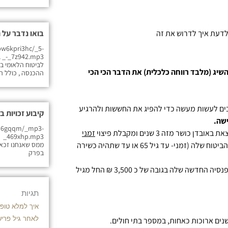
לדעת איך לדרוש את זה
בואו נדבר על 
w6kpri3hc/_5-
_
לביטוח הלאומי ב
שיג (מלבד רווחה כלכלית) את הדבר הכי הכי
ההכנסה , כולל ה
יבים לעשות מעשה כדי להפיג את החששות ולהרגיע
קיבוע זכויות 
ישה.
p6gqqm/_mp3-
זמני
_3
(זמני- עד גיל 65 או עד שתהיה כשירה
ממס שאנחנו זכאים
בפרק
מאיסוף נתוני הפוליסה שלה, מצאנו שהיא זכאית לקצבה חודשית מקרן הפנסיה החדשה שלה בגובה של כ 3,500 ₪ החל מגיל
תגיות
איך למלא טופס 161 
לאחר גיל פרי
נים ארוכות כאחות, במספר בתי חולים.