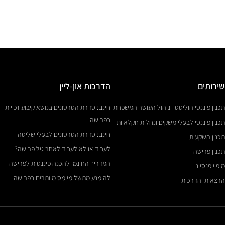
שירותים
הדרכות און-ליין
תכנון פיננסי הוליסטי וניהול העושר המשפחתי
חינם: סדרת הסרטונים בנושא קיבוע זכויות
בפרישה
תכנון פיננסי לבעלי משקים ונחלות חקלאיות
חינם: סדרת הסרטונים לבעלי שליטה
תכנון השקעות
לעבוד או לא לעבוד לאחר גיל פרישה?
תכנון פרישה
המדריך החינמי להכנה פיננסית לפרישה
מיפוי פנסיוני
להימנע מתשלומי מס מיותרים בפרישה
הרצאות והדרכות