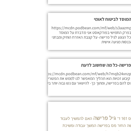
המוסד לביטוח לאומי
https://mcdn.podbean.com/mf/web/s3aazmp
-_7z942.mp3 בפרק החמישי בפודקאסט אני מדברת על המוסד
כל הנוגע לגיל פרישה- על קצבת האזרח הותיק ומבחני
כנסות מגיעה אישית
בפרישה-כל מה שחשוב לדעת
https://mcdn.podbean.com/mf/web/h7mqb24xnz
469xhp.mp קיבוע זכויות הוא תהליך המאפשר לנו לממש את הפטורים
 להם בפרישה, ומתוך כך- להישאר עם נטו גבוה יותר ביד.
גיל פרישה
ד'
האם להמשיך לעבוד
שה
החזר מס בפרישה
המשך עבודה ומשיכת