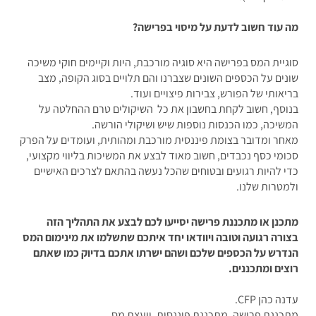
מה עוד חשוב לדעת על מיסוי בפרישה?
סוגיית המס בפרישה היא סוגיה מורכבת, היות וקיימים חוקי משיכה
שונים על הכספים השונים שצברנו והם תלויים בסוג הקופה, מצב
בריאותי של הפורש, צבירות פיצויים ועוד.
בנוסף, חשוב לקחת בחשבון את כל השיקולים
טרם ההחלטה על
המשיכה, כמו הכנסות נוספות שיש ושיקולי הורשה.
מאחר ומדובר בצומת פיננסית מורכבת ומהותית, ועומדים על הפרק
סכומי כסף נכבדים, חשוב מאוד לבצע את המשיכות בליווי מקצועי,
כדי להיות רגועים ובטוחים שהכל נעשה בהתאם לצרכים האישיים
ולמטרות שלנו.
מתכנן או מתכננת פרישה יסייעו לכם לבצע את התהליך הזה
בצורה רגועה וטובה ויוודאו יחד איתכם שתשלמו את מינימום המס
הנדרש על הכספים שלכם ושהם ישרתו אתכם בדיוק כמו שאתם
רוצים ומתכננים.
עדנה כהן CFP.
מתכננת פרישה, מתכננת פיננסית, יועצת מס.