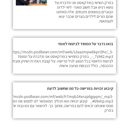
בפרק השישי בפודקאסט אני מדברת על
נושא רגיש אבל חשוב מאוד- ליווי ילדינו
הבוגרים בנושאים פיננסים. אלה מאיתנו
שהם הורים לילדים בוגרים שכבר יצאו
לעצמאות
בואו נדבר על המוסד לביטוח לאומי
https://mcdn.podbean.com/mf/web/s3aazmpw6kpri3hc/_5-
_-_7z942.mp3 בפרק החמישי בפודקאסט אני מדברת על המוסד
לביטוח הלאומי בכל הנוגע לגיל פרישה- על קצבת האזרח הותיק ומבחני
ההכנסה , כולל הכנסות מגיעה אישית
קיבוע זכויות בפרישה-כל מה שחשוב לדעת
https://mcdn.podbean.com/mf/web/h7mqb24xnzp6gqqm/_mp3-
_469xhp.mp3 קיבוע זכויות הוא תהליך המאפשר לנו לממש את הפטורים
ממס שאנחנו זכאים להם בפרישה, ומתוך כך- להישאר עם נטו גבוה יותר ביד.
בפרק