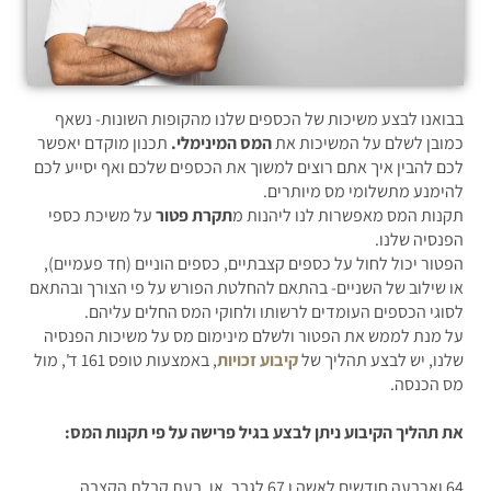
בבואנו לבצע משיכות של הכספים שלנו מהקופות השונות- נשאף
כמובן לשלם על המשיכות את
המס המינימלי.
תכנון מוקדם יאפשר
לכם להבין איך אתם רוצים למשוך את הכספים שלכם ואף יסייע לכם
להימנע מתשלומי מס מיותרים.
תקנות המס מאפשרות לנו ליהנות מ
תקרת פטור
על משיכת כספי
הפנסיה שלנו.
הפטור יכול לחול על כספים קצבתיים, כספים הוניים (חד פעמיים),
או שילוב של השניים- בהתאם להחלטת הפורש על פי הצורך ובהתאם
לסוגי הכספים העומדים לרשותו ולחוקי המס החלים עליהם.
על מנת לממש את הפטור ולשלם מינימום מס על משיכות הפנסיה
שלנו, יש לבצע תהליך של
קיבוע זכויות
, באמצעות טופס 161 ד', מול
מס הכנסה.
את תהליך הקיבוע ניתן לבצע בגיל פרישה על פי תקנות המס:
64 וארבעה חודשים לאשה ו 67 לגבר, או, בעת קבלת הקצבה