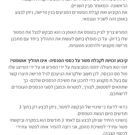
הראשונה- המאוחר מבין השניים.
את הקיבוע ואת קבלת הפטורים המגיעים בגין פרישה, ניתן לבצע
באופן זהה לשכיר ועצמאי.
הפורש צריך לציין בטופס את האופן בו הוא מבקש לנצל את הפטור
שלו בדיוק- על כן מומלץ בחום לעשות את התהליך ביחד עם מתכנן
פרישה מקצועי ולהימנע מטעויות.
קיבוע זכויות לקבלת פטור על כספי הפנסיה- אינו תהליך אוטומטי!
זוהי הוא פעולה יזומה המבוצעת על ידי הפורש או על ידי המייצג שלו
מול מס הכנסה. לכן חשוב שלקראת הגיעכם לגיל פרישה תיצרו קשר
עם בעל.ת מקצוע כדי לתכנן את משיכת הכספים שלכם- כך
שתתאים לסטטוס, לצורך, למטרות וכמובן לסוגי הכספים העומדים
לרשותכם.
כדאי לדעת כי שינויי של הבקשה לפטור, ניתן לבצע רק בתוך 3
חודשים מיום הגשת הטפסים.
(השינוי היחיד שניתן לבצע גם לאחר 3 חודשים הוא במקרה וביקשתי
פטור עתידי למשיכת מזומן, אני רוצה להמיר אותו לפטור עתידי
לכספי קצבה).