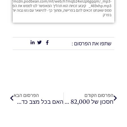
https://mcdn.podbean.com/mf/web/h7mqb24xnzp6gqqm/_mp3-
_469xhp.mp3 קיבוע זכויות הוא תהליך המאפשר לנו לממש את הפטורים
ממס שאנחנו זכאים להם בפרישה, ומתוך כך- להישאר עם נטו גבוה יותר ביד.
בפרק
שתפו את הפרסום :
קודם
הבא
הפרסום הקודם
הפרסום הבא
חסכון של 82,000 ש"ח בכספי מיסים בפרישה!
האם בכל מצב כדאי למשוך את הפנסיה שלנו מהקופה ומתי כדאי לשקול הורשה?