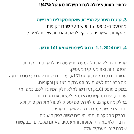
כראוי- טעות שיכולה לגרור תשלום מס של 47%!!
3. שימרו היטב על הניירת שאתם מקבלים בפרישה-
מהמעסיק- טופס 161 ואישור על שחרור קופות.
מהקופות-
אישורים שהן קיבלו את ההנחיות שלכם למיסוי.
4. ביום 1.1.2024, נכנס לשימוש טופס 161 חדש.
טופס זה כולל את כל המענקים שעומדים לרשותכם בקופות
הפנסיוניות ואת מענקי המעסיק.
הטופס גם מבטל את טופס 161א, עליו נדרשתם להודיע למס הכנסה
מה ברצונכם לעשות עם המענקים במזומן ובקופות.
במקום טופס 161א, תידרשו למלא חלק המיועד לכם, כמסיימי
עבודה, ושם תבקשו מה שתרצו לעשות עם הפיצויים.
בחלק מהמקרים, מילוי הטופס יספיק לפעול מול הקופות, ולא
תידרשו לגשת למס הכנסה לאישור הטופס,
ובחלק מהמקרים, תהיו חייבים לגשת לפקיד שומה.
הדבר תלוי במהות הקופות והמענקים שאתם מקבלים, ובבקשות
שלכם לגבי מענקים אלה.