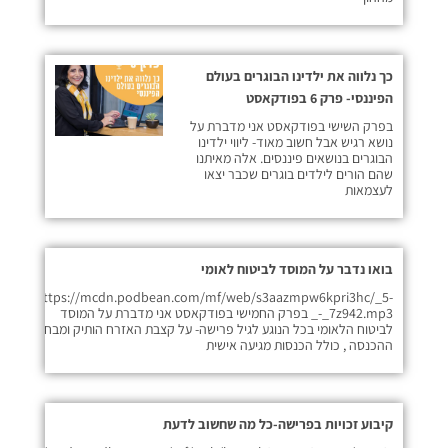
כך נלווה את ילדינו הבוגרים בעולם
הפיננסי- פרק 6 בפודקאסט
בפרק השישי בפודקאסט אני מדברת על
נושא רגיש אבל חשוב מאוד- ליווי ילדינו
הבוגרים בנושאים פיננסים. אלה מאיתנו
שהם הורים לילדים בוגרים שכבר יצאו
לעצמאות
בואו נדבר על המוסד לביטוח לאומי
https://mcdn.podbean.com/mf/web/s3aazmpw6kpri3hc/_5-
_-_7z942.mp3 בפרק החמישי בפודקאסט אני מדברת על המוסד
לביטוח הלאומי בכל הנוגע לגיל פרישה- על קצבת האזרח הותיק ומבחני
ההכנסה , כולל הכנסות מגיעה אישית
קיבוע זכויות בפרישה-כל מה שחשוב לדעת