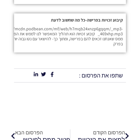
קיבוע זכויות בפרישה-כל מה שחשוב לדעת
https://mcdn.podbean.com/mf/web/h7mqb24xnzp6gqqm/_mp3-
_469xhp.mp3 קיבוע זכויות הוא תהליך המאפשר לנו לממש את הפטורים
ממס שאנחנו זכאים להם בפרישה, ומתוך כך- להישאר עם נטו גבוה יותר ביד.
בפרק
שתפו את הפרסום :
קודם
הבא
הפרסום הקודם
הפרסום הבא
למצות את הזכויות ולקבל את הכספים שלכם לקראת גיל פרישה
פטור ממס לפורשי כוחות הביטחון וצה"ל