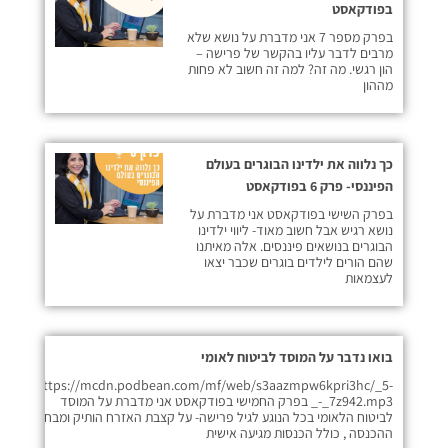
בפודקאסט
בפרק מספר 7 אני מדברת על נושא שלא
מרבים לדבר עליו בהקשר של פרישה –
הון רגשי. מה זה? למה זה חשוב לא פחות
מההון
כך נלווה את ילדינו הבוגרים בעולם
הפיננסי- פרק 6 בפודקאסט
בפרק השישי בפודקאסט אני מדברת על
נושא רגיש אבל חשוב מאוד- ליווי ילדינו
הבוגרים בנושאים פיננסים. אלה מאיתנו
שהם הורים לילדים בוגרים שכבר יצאו
לעצמאות
בואו נדבר על המוסד לביטוח לאומי
https://mcdn.podbean.com/mf/web/s3aazmpw6kpri3hc/_5-
_-_7z942.mp3 בפרק החמישי בפודקאסט אני מדברת על המוסד
לביטוח הלאומי בכל הנוגע לגיל פרישה- על קצבת האזרח הותיק ומבחני
ההכנסה , כולל הכנסות מגיעה אישית